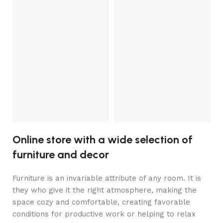
V
Ea
lo
n
t
R
R
lo
p
1
Online store with a wide selection of
furniture and decor
Furniture is an invariable attribute of any room. It is
they who give it the right atmosphere, making the
space cozy and comfortable, creating favorable
conditions for productive work or helping to relax