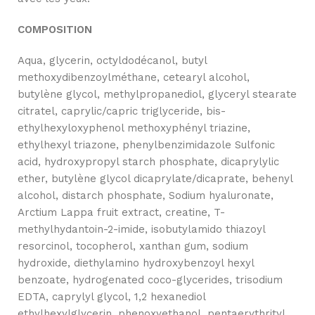
COMPOSITION
Aqua, glycerin, octyldodécanol, butyl
methoxydibenzoylméthane, cetearyl alcohol,
butylène glycol, methylpropanediol, glyceryl stearate
citratel, caprylic/capric triglyceride, bis-
ethylhexyloxyphenol methoxyphényl triazine,
ethylhexyl triazone, phenylbenzimidazole Sulfonic
acid, hydroxypropyl starch phosphate, dicaprylylic
ether, butylène glycol dicaprylate/dicaprate, behenyl
alcohol, distarch phosphate, Sodium hyaluronate,
Arctium Lappa fruit extract, creatine, T-
methylhydantoin-2-imide, isobutylamido thiazoyl
resorcinol, tocopherol, xanthan gum, sodium
hydroxide, diethylamino hydroxybenzoyl hexyl
benzoate, hydrogenated coco-glycerides, trisodium
EDTA, caprylyl glycol, 1,2 hexanediol
ethylhexylglycerin, phenoxyethanol, pentaerythrityl