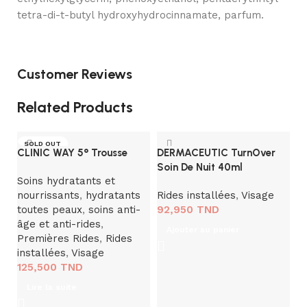
tetra-di-t-butyl hydroxyhydrocinnamate, parfum.
Customer Reviews
Related Products
SOLD OUT
CLINIC WAY 5° Trousse
DERMACEUTIC TurnOver
Soin De Nuit 40ml
Soins hydratants et
nourrissants
,
hydratants
Rides installées
,
Visage
toutes peaux
,
soins anti-
92,950
TND
âge et anti-rides
,
Ajouter au panier
Premières Rides
,
Rides
installées
,
Visage
125,500
TND
FI
A
Lire la suite