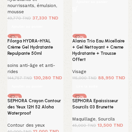
Ajouter au panier
nourrissants
,
émulsion
,
mousse
37,330
TND
49,770
TND
Ajouter au panier
-10%
-23%
Filorga HYDRA-HYAL
Alania Trio Eau Micellaire
SOLD OUT
Crème Gel Hydratante
+ Gel Nettoyant + Creme
Repulpante 50ml
Hydratante + Trousse
Offert
soins anti-âge et anti-
rides
Visage
130,280
TND
88,950
TND
144,757
TND
115,000
TND
Ajouter au panier
Lire la suite
-70%
-70%
SEPHORA Crayon Contour
SEPHORA Epaississeur
des Yeux 12H 52 Aloha
Sourcils 03 Brunette
Waterproof
Maquillage
,
Sourcils
Contour des yeux
13,500
TND
45,000
TND
12,000
TND
40,000
TND