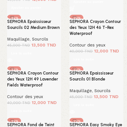
Ajouter au panier
Ajouter au panier
-70%
-70%
SEPHORA Epaississeur
SEPHORA Crayon Contour
SOLD OUT
SOLD OUT
Sourcils 02 Medium Brown
des Yeux 12H 46 T-Rex
Waterproof
Maquillage
,
Sourcils
13,500
TND
Contour des yeux
45,000
TND
12,000
TND
40,000
TND
Lire la suite
Lire la suite
-70%
-70%
SEPHORA Crayon Contour
SEPHORA Epaississeur
SOLD OUT
SOLD OUT
des Yeux 12H 49 Lavender
Sourcils 01 Blonde
Fields Waterproof
Maquillage
,
Sourcils
Contour des yeux
13,500
TND
45,000
TND
12,000
TND
40,000
TND
Lire la suite
Lire la suite
-70%
-70%
SEPHORA Fond de Teint
SEPHORA Easy Smoky Eye