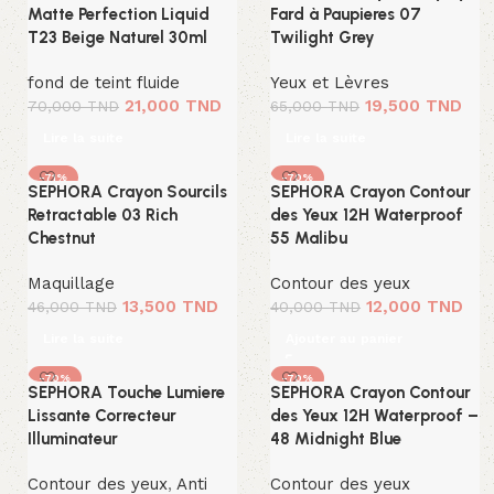
SOLD OUT
SOLD OUT
Matte Perfection Liquid
Fard à Paupieres 07
T23 Beige Naturel 30ml
Twilight Grey
fond de teint fluide
Yeux et Lèvres
21,000
TND
19,500
TND
70,000
TND
65,000
TND
Lire la suite
Lire la suite
-71%
-70%
SEPHORA Crayon Sourcils
SEPHORA Crayon Contour
SOLD OUT
Retractable 03 Rich
des Yeux 12H Waterproof
Chestnut
55 Malibu
Maquillage
Contour des yeux
13,500
TND
12,000
TND
46,000
TND
40,000
TND
Lire la suite
Ajouter au panier
-70%
-70%
SEPHORA Touche Lumiere
SEPHORA Crayon Contour
SOLD OUT
SOLD OUT
Lissante Correcteur
des Yeux 12H Waterproof –
Illuminateur
48 Midnight Blue
Contour des yeux
,
Anti
Contour des yeux