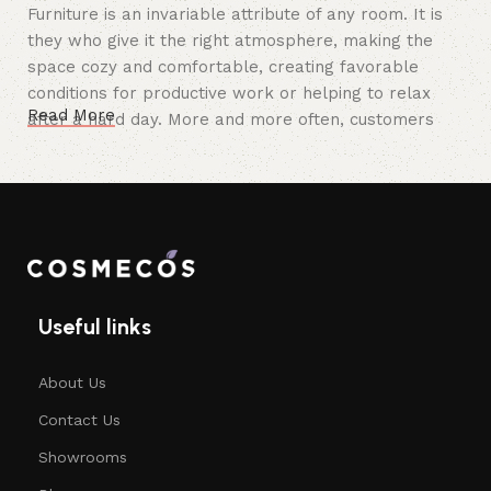
Furniture is an invariable attribute of any room. It is
they who give it the right atmosphere, making the
space cozy and comfortable, creating favorable
conditions for productive work or helping to relax
Read More
after a hard day. More and more often, customers
want to place an order in an online store, when you
can sit down at the computer in your free time,
arrange the furniture in the photo and calmly buy the
furniture you like. The online store has a large
catalog of furniture: both home and office furniture
are available.
Useful links
Furniture production is a modern form
of art
About Us
Furniture manufacturers, as well as manufacturers of
Contact Us
other home goods, are full of amazing offers: we
Showrooms
often come across both standard mass-produced