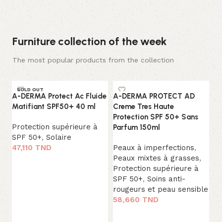
Furniture collection of the week
The most popular products from the collection
SOLD OUT
A-DERMA Protect Ac Fluide
A-DERMA PROTECT AD
Matifiant SPF50+ 40 ml
Creme Tres Haute
L
Protection SPF 50+ Sans
Protection supérieure à
Parfum 150ml
SPF 50+
,
Solaire
47,110
TND
Peaux à imperfections
,
Peaux mixtes à grasses
,
Lire la suite
t
Protection supérieure à
SPF 50+
,
Soins anti-
A-
rougeurs et peau sensible
In
58,660
TND
Pr
Ajouter au panier
Pe