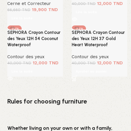
Cerne et Correcteur
12,000
TND
40,000
TND
19,900
TND
66,660
TND
Lire la suite
Lire la suite
-70%
-70%
SEPHORA Crayon Contour
SEPHORA Crayon Contour
SOLD OUT
des Yeux 12H 54 Coconut
des Yeux 12H 37 Gold
Waterproof
Heart Waterproof
Contour des yeux
Contour des yeux
12,000
TND
12,000
TND
40,000
TND
40,000
TND
Lire la suite
Ajouter au panier
Rules for choosing furniture
Whether living on your own or with a family,