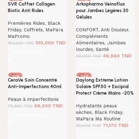
SVR Coffret Collagen
Arkopharma Veinoflux
Biotic Anti Rides
pour Jambes Légères 30
Gélules
Premières Rides
,
Black
Friday
,
Coffrets
,
MaPara
CONFORT
,
Anti Douleur
,
MaPromo
Compléments
130,000
TND
Alimentaires
,
Jambes
163,620
TND
lourdes
,
Santé
Ajouter au panier
46,860
TND
59,000
TND
Ajouter au panier
-10%
-20%
CeraVe Soin Concentré
Daylong Extreme Lotion
Anti-Imperfections 40ml
Solaire SPF50 + Excipial
Protect Crème Mains -20%
Peaux à imperfections
68,030
TND
Hydratants peaux
75,860
TND
sèches
,
Black Friday
,
Ajouter au panier
MaPara Ma Routine
71,170
TND
89,000
TND
Ajouter au panier