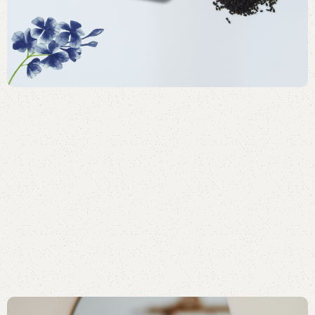
GLADØM
The new common language will be more simple and
regular than the existing languages