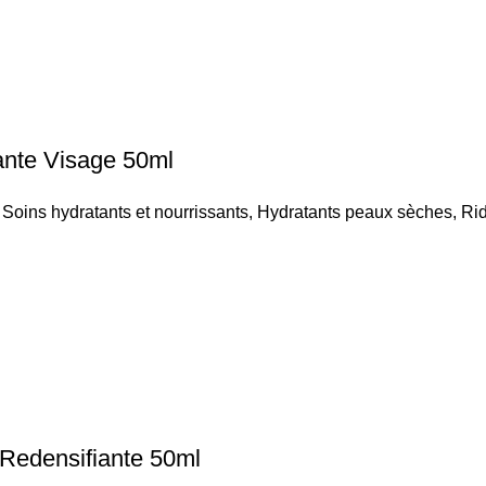
te Visage 50ml
,
Soins hydratants et nourrissants
,
Hydratants peaux sèches
,
Rid
edensifiante 50ml