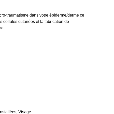
icro-traumatisme dans votre épiderme/derme ce
s cellules cutanées et la fabrication de
ne.
nstallées
,
Visage