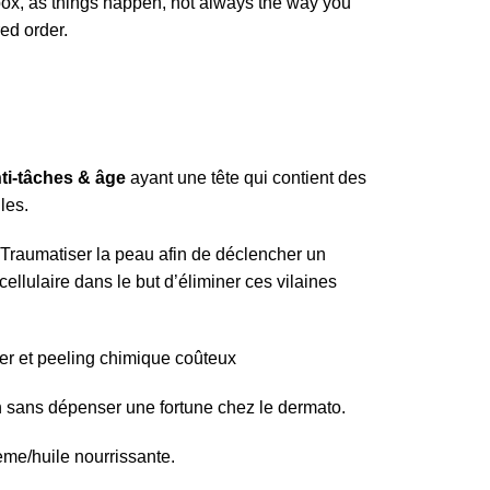
box, as things happen, not always the way you
red order.
ti-tâches & âge
ayant une tête qui contient des
les.
 Traumatiser la peau afin de déclencher un
llulaire dans le but d’éliminer ces vilaines
ser et peeling chimique coûteux
 sans dépenser une fortune chez le dermato.
ème/huile nourrissante.