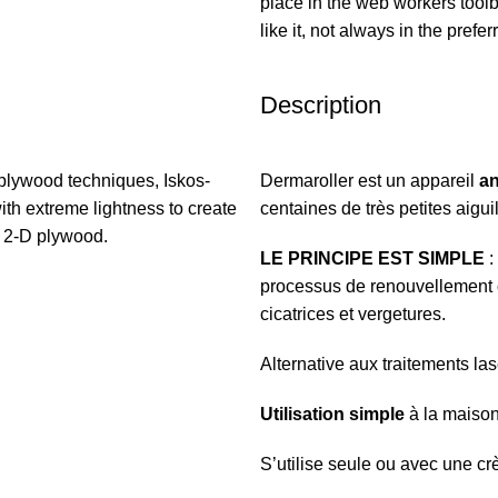
place in the web workers tool
like it, not always in the prefer
Description
plywood techniques, Iskos-
Dermaroller est un appareil
an
ith extreme lightness to create
centaines de très petites aiguil
h 2-D plywood.
LE PRINCIPE EST SIMPLE
:
processus de renouvellement ce
cicatrices et vergetures.
Alternative aux traitements la
Utilisation simple
à la maison
S’utilise seule ou avec une cr