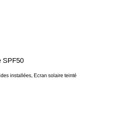
e SPF50
ides installées
,
Ecran solaire teinté