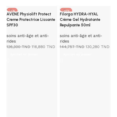
-7%
-10%
AVENE Physiolift Protect
Filorga HYDRA-HYAL
Creme Protectrice Lissante
Crème Gel Hydratante
SPF30
Repulpante 50ml
soins anti-âge et anti-
soins anti-âge et anti-
rides
rides
126,300
TND
116,880
TND
144,757
TND
130,280
TND
Ajouter au panier
Ajouter au panier
LI
No
5
so
ri
3