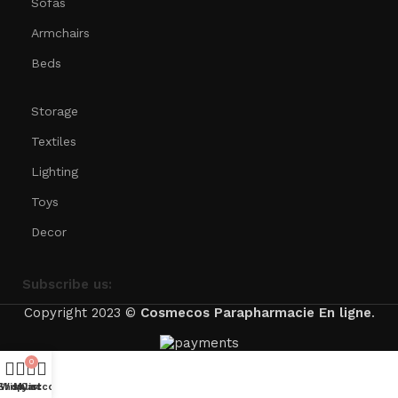
Sofas
Armchairs
Beds
Storage
Textiles
Lighting
Toys
Decor
Subscribe us:
Copyright 2023 ©
Cosmecos
Parapharmacie En ligne
.
0
Shop
Wishlist
My account
Cart