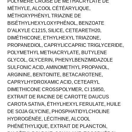
POLYMÈRE CROISÉ DE MÉTHACRYLATE DE
MÉTHYLE, ALCOOL CÉTÉARYLIQUE,
MÉTHOXYPHÉNYL TRIAZINE DE
BISÉTHYLHEXYLOXYPHÉNOL, BENZOATE
D’ALKYLE C1215, SILICE, CETEARETH20,
DIMÉTHICONE, ETHYLHEXYL TRIAZONE,
PROPANEDIOL, CAPRYLICCAPRIC TRIGLYCERIDE,
POLYMETHYL METHACRYLATE, BUTYLENE
GLYCOL, GLYCERIN, PHENYLBENZIMIDAZOLE
SULFONIC ACID, AMINOMETHYL PROPANOL,
ARGININE, BENTONITE, BETACAROTENE,
CAPRYLHYDROXAMIC ACID, CETEARYL
DIMETHICONE CROSSPOLYMER, CI 15850,
EXTRAIT DE RACINE DE CAROTTE DAUCUS
CAROTA SATIVA, ÉTHYLHEXYL FERULATE, HUILE
DE SOJA GLYCINE, PHOSPHATIDYLCHOLINE
HYDROGÉNÉE, LÉCITHINE, ALCOOL
PHÉNÉTHYLIQUE, EXTRAIT DE PLANCTON,