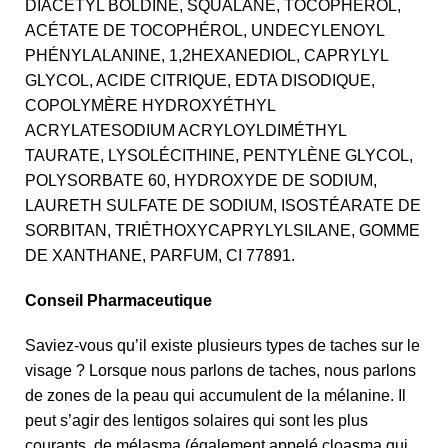
DIACÉTYL BOLDINE, SQUALANE, TOCOPHÉROL,
ACÉTATE DE TOCOPHÉROL, UNDECYLENOYL
PHÉNYLALANINE, 1,2HEXANEDIOL, CAPRYLYL
GLYCOL, ACIDE CITRIQUE, EDTA DISODIQUE,
COPOLYMÈRE HYDROXYÉTHYL
ACRYLATESODIUM ACRYLOYLDIMÉTHYL
TAURATE, LYSOLÉCITHINE, PENTYLÈNE GLYCOL,
POLYSORBATE 60, HYDROXYDE DE SODIUM,
LAURETH SULFATE DE SODIUM, ISOSTÉARATE DE
SORBITAN, TRIÉTHOXYCAPRYLYLSILANE, GOMME
DE XANTHANE, PARFUM, CI 77891.
Conseil Pharmaceutique
Saviez-vous qu’il existe plusieurs types de taches sur le
visage ? Lorsque nous parlons de taches, nous parlons
de zones de la peau qui accumulent de la mélanine. Il
peut s’agir des lentigos solaires qui sont les plus
courants, de mélasma (également appelé cloasma qui