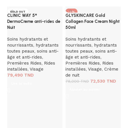
SOLD OUT
-7%
CLINIC WAY 5°
GLYSKINCARE Gold
DermoCreme anti-rides de
Collagen Face Cream Night
Nuit
50ml
Soins hydratants et
Soins hydratants et
nourrissants
,
hydratants
nourrissants
,
hydratants
toutes peaux
,
soins anti-
toutes peaux
,
soins anti-
âge et anti-rides
,
âge et anti-rides
,
Premières Rides
,
Rides
Premières Rides
,
Rides
I
installées
,
Visage
installées
,
Visage
,
Crème
S
79,490
TND
de nuit
72,530
TND
78,000
TND
so
Lire la suite
ri
Ajouter au panier
R
a
V
S
1