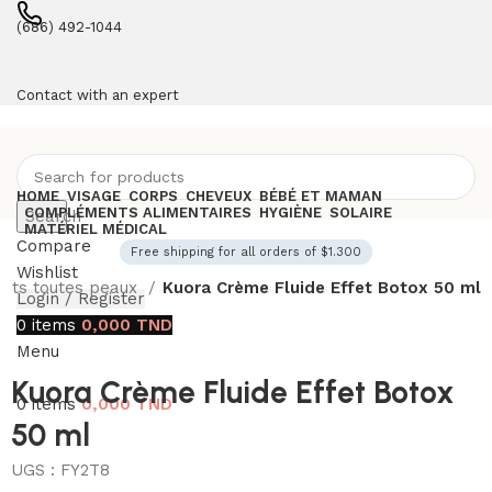
(686) 492-1044
Contact with an expert
HOME
VISAGE
CORPS
CHEVEUX
BÉBÉ ET MAMAN
COMPLÉMENTS ALIMENTAIRES
HYGIÈNE
SOLAIRE
Search
MATÉRIEL MÉDICAL
Compare
Free shipping for all orders of $1.300
Wishlist
ants toutes peaux
Kuora Crème Fluide Effet Botox 50 ml
Login / Register
0
items
0,000
TND
Menu
Kuora Crème Fluide Effet Botox
0
items
0,000
TND
50 ml
UGS :
FY2T8