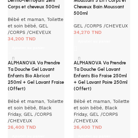
Dermo-nettoyant 2en1
Moussant 3 En 1 Corps et
Corps et cheveux 500ml
Cheveux Bain Moussant
500ml
Bébé et maman
,
Toilette
et soin bébé
,
GEL
GEL /CORPS /CHEVEUX
/CORPS /CHEVEUX
34,270
TND
34,200
TND
Ajouter au panier
Ajouter au panier
ALPHANOVA Va Prendre
ALPHANOVA Va Prendre
Ta Douche Gel Lavant
Ta Douche Gel Lavant
Enfants Bio Abricot
Enfants Bio Fraise 250ml
250ml + Gel Lavant Fraise
+ Gel Lavant Poire 250ml
(Offert)
(Offert)
Bébé et maman
,
Toilette
Bébé et maman
,
Toilette
et soin bébé
,
Black
et soin bébé
,
Black
Friday
,
GEL /CORPS
Friday
,
GEL /CORPS
/CHEVEUX
/CHEVEUX
26,400
TND
26,400
TND
Ajouter au panier
Ajouter au panier