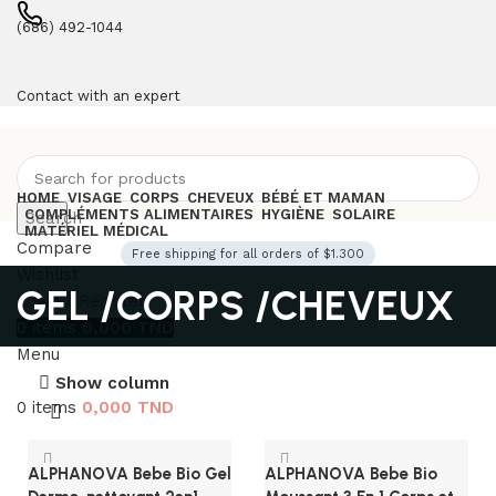
(686) 492-1044
Contact with an expert
HOME
VISAGE
CORPS
CHEVEUX
BÉBÉ ET MAMAN
COMPLÉMENTS ALIMENTAIRES
HYGIÈNE
SOLAIRE
Search
MATÉRIEL MÉDICAL
Compare
Free shipping for all orders of $1.300
Wishlist
GEL /CORPS /CHEVEUX
Login / Register
0
items
0,000
TND
Menu
Show column
0
items
0,000
TND
ALPHANOVA Bebe Bio Gel
ALPHANOVA Bebe Bio