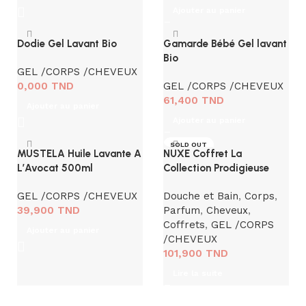
Ajouter au panier
Dodie Gel Lavant Bio
Gamarde Bébé Gel lavant
Bio
GEL /CORPS /CHEVEUX
0,000
TND
GEL /CORPS /CHEVEUX
61,400
TND
Ajouter au panier
Ajouter au panier
SOLD OUT
MUSTELA Huile Lavante A
NUXE Coffret La
L’Avocat 500ml
Collection Prodigieuse
GEL /CORPS /CHEVEUX
Douche et Bain
,
Corps
,
39,900
TND
Parfum
,
Cheveux
,
Coffrets
,
GEL /CORPS
Ajouter au panier
/CHEVEUX
101,900
TND
Lire la suite