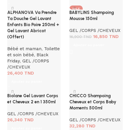
SALE
ALPHANOVA Va Prendre
BABYLINS Shampoing
Ta Douche Gel Lavant
Mousse 150ml
Enfants Bio Poire 250ml +
GEL /CORPS /CHEVEUX
Gel Lavant Abricot
16,850
TND
(Offert)
16,900
TND
Ajouter au panier
Bébé et maman
,
Toilette
et soin bébé
,
Black
Friday
,
GEL /CORPS
/CHEVEUX
26,400
TND
Ajouter au panier
Biolane Gel Lavant Corps
CHICCO Shampoing
et Cheveux 2 en 1 350ml
Cheveux et Corps Baby
Moments 500ml
GEL /CORPS /CHEVEUX
26,340
TND
GEL /CORPS /CHEVEUX
32,280
TND
Ajouter au panier