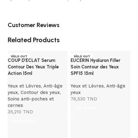
Customer Reviews
Related Products
SOLD OUT
SOLD OUT
COUP D’ECLAT Serum
EUCERIN Hyaluron Filler
Contour Des Yeux Triple
Soin Contour des Yeux
Action 15ml
SPF15 15ml
Yeux et Lèvres
,
Anti-âge
Yeux et Lèvres
,
Anti-âge
yeux
,
Contour des yeux
,
yeux
Soins anti-poches et
76,530
TND
cernes
Lire la suite
35,210
TND
Ey
C
Lire la suite
Y