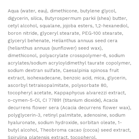
Aqua (water, eau), dimethicone, butylene glycol,
digycerin, silica, Butyrospermum parkii (shea) butter,
cetyl alcohol, squalane, jojoba esters, 1,2-hexanediol,
boron nitride, glyceryl stearate, PEG-100 stearate,
glyceryl behenate, Helianthus annuus seed cera
(helianthus annuus (sunflower) seed wax),
dimethiconol, polyacrylate crosspolymer-6, sodium
acrylates/sodium acryloyldimethyl taurate copolymer,
sodium dextran sulfate, Caesalpinia spinosa fruit
extract, isohexadecane, benzoic acid, mica, glycerin,
ascorbyl tetraisopalmitate, polysorbate 80,
tocopheryl acetate, Kappaphycus alvarezzi extract,
o-cymen-5-Ol, CI 77891 (titanium dioxide), Acacia
decurrens flower sera (Acacia decurrens flower wax),
polyglycerin-3, retinyl palmitate, adenosine, sodium
hyaluronate, sodium hydroxide, sorbitan oleate, 1-
butyl alcohol, Theobroma cacao (cocoa) seed extract,
Spirulina platensis extract, tocopherol.