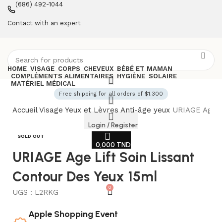
(686) 492-1044
Contact with an expert
HOME
VISAGE
CORPS
CHEVEUX
BÉBÉ ET MAMAN
COMPLÉMENTS ALIMENTAIRES
HYGIÈNE
SOLAIRE
MATÉRIEL MÉDICAL
Free shipping for all orders of $1.300
Accueil
Visage
Yeux et Lèvres
Anti-âge yeux
URIAGE Age Li
Login / Register
SOLD OUT
0,000
TND
URIAGE Age Lift Soin Lissant
Contour Des Yeux 15ml
0
UGS :
L2RKG
Apple Shopping Event