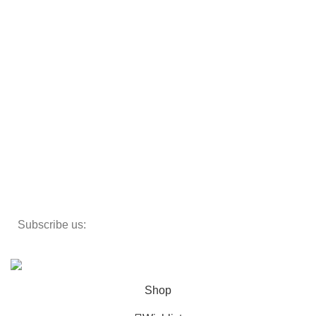
Sofas
Armchairs
Beds
Storage
Textiles
Lighting
Toys
Decor
Subscribe us:
Copyright 2023 ©
Cosmecos
Parapharmacie En ligne
.
Shop