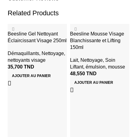
Related Products
Beesline Gel Nettoyant
Beesline Mousse Visage
Éclaircissant Visage 250ml
Blanchissante et Lifting
150ml
Démaquillants
,
Nettoyage
,
nettoyants visage
Lait
,
Nettoyage
,
Soin
35,700
TND
Liftant
,
émulsion
,
mousse
48,550
TND
AJOUTER AU PANIER
AJOUTER AU PANIER
F
N
Ge
N
5