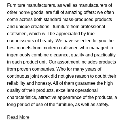
About Us
Furniture manufacturers, as well as manufacturers of
Contact Us
other home goods, are full of amazing offers: we often
come across both standard mass-produced products
Showrooms
and unique creations - furniture from professional
Blog
craftsmen, which will be appreciated by true
Gift Cards
connoisseurs of beauty. We have selected for you the
best models from modern craftsmen who managed to
ingeniously combine elegance, quality and practicality
Categories
in each product unit. Our assortment includes products
from proven companies. Who for many years of
Chair
Storage
continuous joint work did not give reason to doubt their
reliability and honesty. All of them guarantee the high
Tables
Textiles
quality of their products, excellent operational
Sofas
Lighting
characteristics, attractive appearance of the products, a
Armchairs
Toys
long period of use of the furniture, as well as safety.
Beds
Decor
Read More