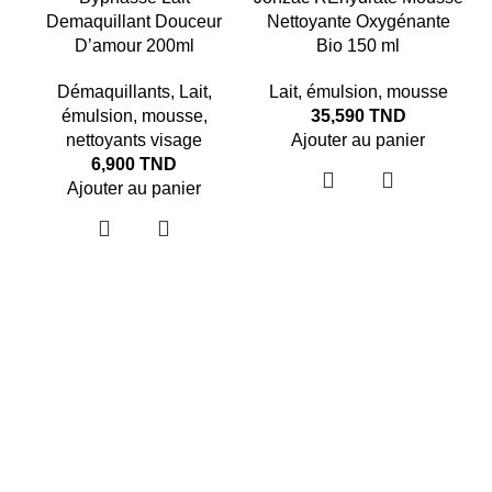
Demaquillant Douceur
Nettoyante Oxygénante
D’amour 200ml
Bio 150 ml
Démaquillants
,
Lait
,
Lait
,
émulsion
,
mousse
émulsion
,
mousse
,
35,590
TND
nettoyants visage
Ajouter au panier
6,900
TND
Ajouter au panier
L