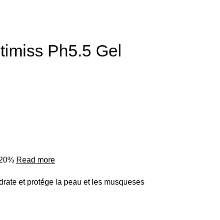
imiss Ph5.5 Gel
o 20%
Read more
drate et protége la peau et les musqueses