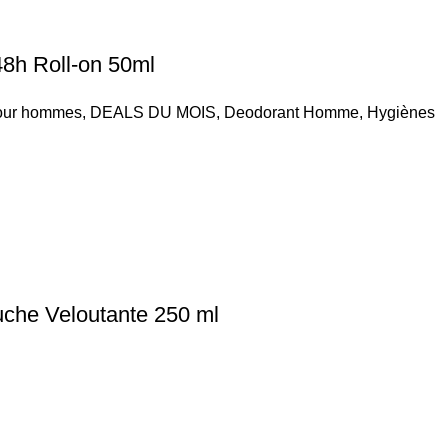
h Roll-on 50ml
our hommes
,
DEALS DU MOIS
,
Deodorant Homme
,
Hygiènes
he Veloutante 250 ml