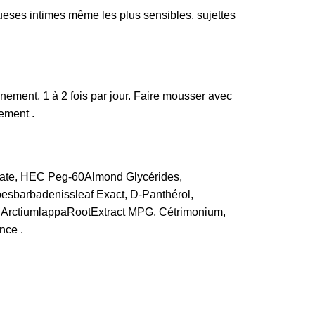
ses intimes même les plus sensibles, sujettes
nnement, 1 à 2 fois par jour. Faire mousser avec
ement .
ate, HEC Peg-60Almond Glycérides,
oesbarbadenissleaf Exact, D-Panthérol,
 ArctiumlappaRootExtract MPG, Cétrimonium,
nce .