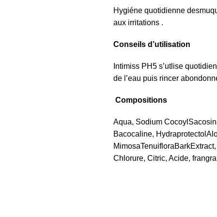
Hygiéne quotidienne desmuque
aux irritations .
Conseils d’utilisation
Intimiss PH5 s’utlise quotidie
de l’eau puis rincer abondonn
Compositions
Aqua, Sodium CocoylSacosin
Bacocaline, HydraprotectolAl
MimosaTenuifloraBarkExtract,
Chlorure, Citric, Acide, frangra