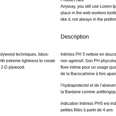
Anyway, you still use Lorem Ip
place in the web workers tool
like it, not always in the prefer
Description
plywood techniques, Iskos-
Intimiss PH 5 nettoie en dou
ith extreme lightness to create
non agressif. Son PH phycologi
h 2-D plywood.
flore intime pour un usage quot
de la Bacocalmine à fois apais
l’hydraprotectol et de l’aloev
la Bardane comme antifongique
Indication Intimiss PH5 est in
petites filles à partir de 4 ans