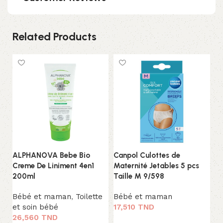
Related Products
ALPHANOVA Bebe Bio
Canpol Culottes de
Ca
Creme De Liniment 4en1
Maternité Jetables 5 pcs
Ma
200ml
Taille M 9/598
Ta
Bébé et maman
,
Toilette
Bébé et maman
B
et soin bébé
17,510
TND
17
26,560
TND
Ajouter au panier