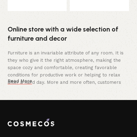
Ajouter au panier
Online store with a wide selection of
furniture and decor
Furniture is an invariable attribute of any room. It is
they who give it the right atmosphere, making the
space cozy and comfortable, creating favorable
conditions for productive work or helping to relax
Read More
after a hard day. More and more often, customers
want to place an order in an online store, when you
can sit down at the computer in your free time,
arrange the furniture in the photo and calmly buy the
furniture you like. The online store has a large
catalog of furniture: both home and office furniture
are available.