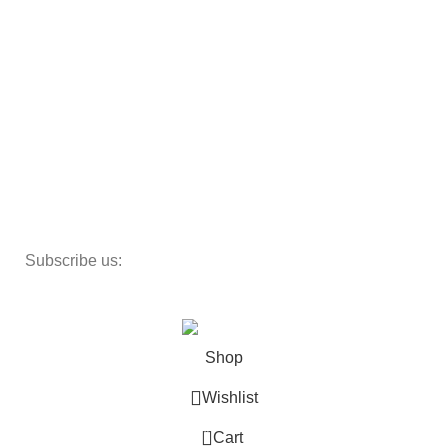
Beds
Storage
Textiles
Lighting
Toys
Decor
Subscribe us:
Copyright 2023 ©
Cosmecos
Parapharmacie En ligne
.
Shop
Wishlist
0
Cart