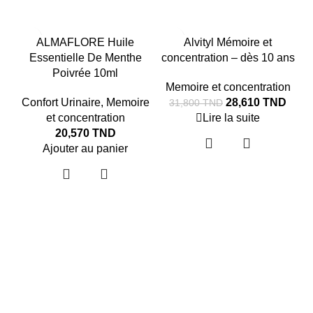
-10%
ALMAFLORE Huile
Alvityl Mémoire et
SOLD OUT
Essentielle De Menthe
concentration – dès 10 ans
Poivrée 10ml
Memoire et concentration
Confort Urinaire
,
Memoire
28,610
TND
31,800
TND
et concentration
Lire la suite
20,570
TND
Ajouter au panier
C
M