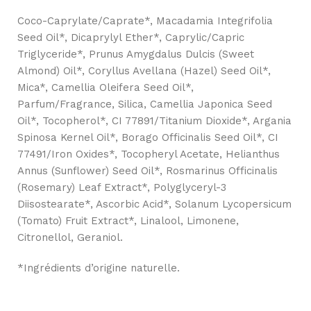
Coco-Caprylate/Caprate*, Macadamia Integrifolia
Seed Oil*, Dicaprylyl Ether*, Caprylic/Capric
Triglyceride*, Prunus Amygdalus Dulcis (Sweet
Almond) Oil*, Coryllus Avellana (Hazel) Seed Oil*,
Mica*, Camellia Oleifera Seed Oil*,
Parfum/Fragrance, Silica, Camellia Japonica Seed
Oil*, Tocopherol*, CI 77891/Titanium Dioxide*, Argania
Spinosa Kernel Oil*, Borago Officinalis Seed Oil*, CI
77491/Iron Oxides*, Tocopheryl Acetate, Helianthus
Annus (Sunflower) Seed Oil*, Rosmarinus Officinalis
(Rosemary) Leaf Extract*, Polyglyceryl-3
Diisostearate*, Ascorbic Acid*, Solanum Lycopersicum
(Tomato) Fruit Extract*, Linalool, Limonene,
Citronellol, Geraniol.
*Ingrédients d’origine naturelle.