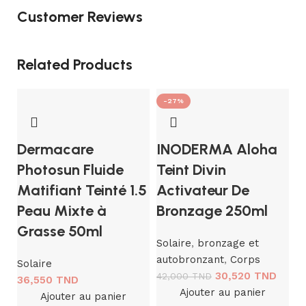
Customer Reviews
Related Products
-27%
Dermacare
INODERMA Aloha
Photosun Fluide
Teint Divin
Matifiant Teinté 1.5
Activateur De
Peau Mixte à
Bronzage 250ml
Grasse 50ml
Solaire
,
bronzage et
autobronzant
,
Corps
K
Solaire
30,520
TND
42,000
TND
36,550
TND
S
Ajouter au panier
Ajouter au panier