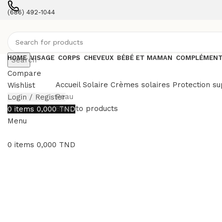
(686) 492-1044
Contact with an expert
HOME
VISAGE
CORPS
CHEVEUX
BÉBÉ ET MAMAN
COMPLÉMENT
Search
Compare
Accueil
Solaire
Crèmes solaires
Protection s
Wishlist
Peau
Login / Register
Back to products
0
items
0,000
TND
Menu
-14%
0
items
0,000
TND