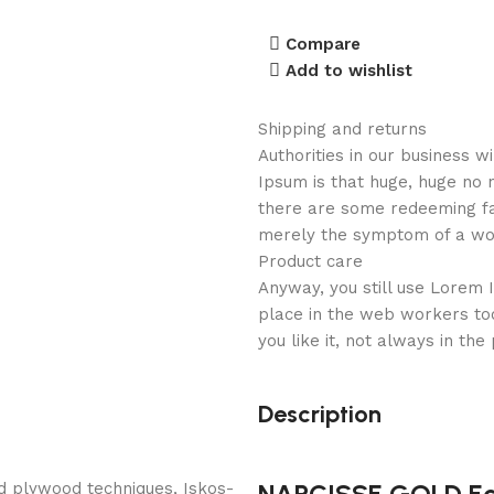
Compare
Add to wishlist
Shipping and returns
Authorities in our business w
Ipsum is that huge, huge no n
there are some redeeming fact
merely the symptom of a wor
Product care
Anyway, you still use Lorem I
place in the web workers to
you like it, not always in the
Description
NARCISSE GOLD Ecra
d plywood techniques, Iskos-