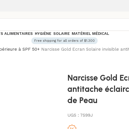
S ALIMENTAIRES
HYGIÈNE
SOLAIRE
MATÉRIEL MÉDICAL
Free shipping for all orders of $1.300
upérieure à SPF 50+
Narcisse Gold Ecran Solaire invisible ant
Narcisse Gold Ecr
antitache éclair
de Peau
UGS :
7S99J