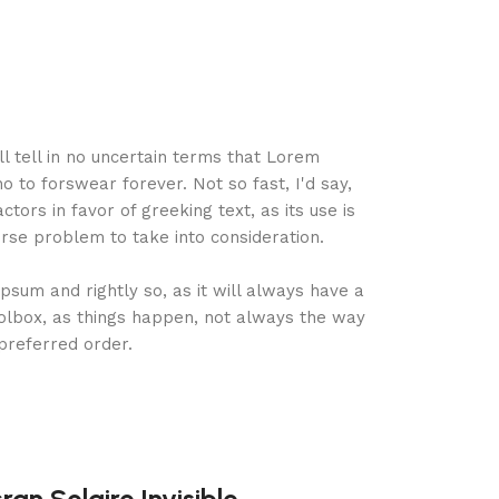
ill tell in no uncertain terms that Lorem
o to forswear forever. Not so fast, I'd say,
ors in favor of greeking text, as its use is
se problem to take into consideration.
psum and rightly so, as it will always have a
olbox, as things happen, not always the way
 preferred order.
n Solaire Invisible