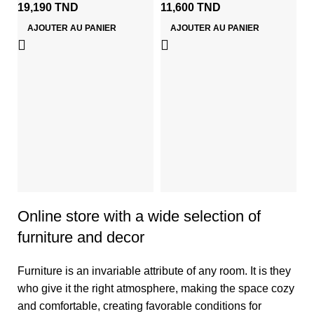
19,190
TND
11,600
TND
AJOUTER AU PANIER
AJOUTER AU PANIER
DO
e
To
2
Online store with a wide selection of
furniture and decor
Furniture is an invariable attribute of any room. It is they
who give it the right atmosphere, making the space cozy
and comfortable, creating favorable conditions for