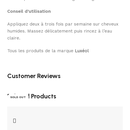
Conseil d’utilisation
Appliquez deux à trois fois par semaine sur cheveux
humides. Massez délicatement puis rincez à l’eau
claire.
Tous les produits de la marque
Luxéol
Customer Reviews
Related Products
SOLD OUT
SOLD OUT
SOLD OUT
SOLD OUT