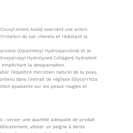
Cocoyl Amino Acids) exercent une action
’irritation du cuir chevelu et réduisant la
yproline (Dipalmitoyl Hydroxyproline) et le
droxypropyl Hydrolyzed Collagen) hydratent
n empêchant la desquamation.
blir l’équilibre microbien naturel de la peau.
ontenu dans l’extrait de réglisse (Glycyrrhiza
ction apaisante sur les peaux rougies et
ts : verser une quantité adéquate de produit
élicatement, utiliser un peigne à dents