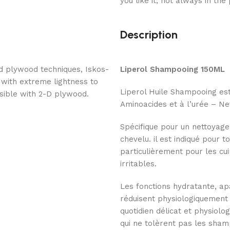
you like it, not always in the
Description
d plywood techniques, Iskos-
Liperol Shampooing 150ML
 with extreme lightness to
Liperol Huile Shampooing es
ssible with 2-D plywood.
Aminoacides et à l’urée – Ne
Spécifique pour un nettoyage
chevelu. il est indiqué pour 
particulièrement pour les cui
irritables.
Les fonctions hydratante, apa
réduisent physiologiquement 
quotidien délicat et physiolo
qui ne tolèrent pas les sha