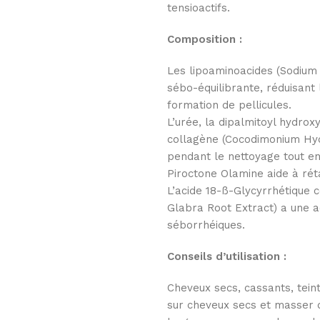
tensioactifs.
Composition :
Les lipoaminoacides (Sodium 
sébo-équilibrante, réduisant l
formation de pellicules.
L’urée, la dipalmitoyl hydrox
collagène (Cocodimonium Hy
pendant le nettoyage tout e
Piroctone Olamine aide à réta
L’acide 18-ß-Glycyrrhétique c
Glabra Root Extract) a une a
séborrhéiques.
Conseils d’utilisation :
Cheveux secs, cassants, tein
sur cheveux secs et masser d