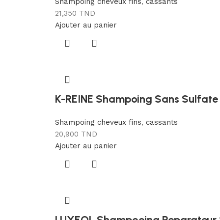
Shampoing cheveux fins
,
cassants
21,350
TND
Ajouter au panier
K-REINE Shampoing Sans Sulfate H
Shampoing cheveux fins
,
cassants
20,900
TND
Ajouter au panier
LUXEOL Shampooing Reparateur 