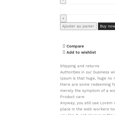
Ajouter au panier
Buy no
Compare
Add to wishlist
Shipping and returns
Authorities in our business w
Ipsum is that huge, huge no n
there are some redeeming fact
merely the symptom of a wor
Product care
Anyway, you still use Lorem I
place in the web workers to