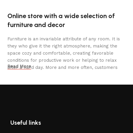
Online store with a wide selection of
furniture and decor
Furniture is an invariable attribute of any room. It is
they who give it the right atmosphere, making the
space cozy and comfortable, creating favorable
conditions for productive work or helping to relax
Read More
after a hard day. More and more often, customers
want to place an order in an online store, when you
can sit down at the computer in your free time,
arrange the furniture in the photo and calmly buy the
furniture you like. The online store has a large
catalog of furniture: both home and office furniture
are available.
Useful links
Furniture production is a modern form
of art