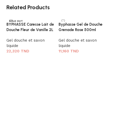
Related Products
SOLD OUT
BYPHASSE Caresse Lait de
Byphasse Gel de Douche
Douche Fleur de Vanille 2L
Grenade Rose 500ml
Gel douche et savon
Gel douche et savon
liquide
liquide
22,320
TND
11,160
TND
Lire la suite
Ajouter au panier
B
De
To
Te
Ge
li
1