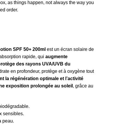
box, as things happen, not always the way you
red order.
Lotion SPF 50+ 200ml
est un écran solaire de
absorption rapide, qui
augmente
protège des rayons UVA/UVB du
ydrate en profondeur, protège et à oxygène tout
t la régénération optimale et l’activité
une exposition prolongée au soleil
, grâce au
.
biodégradable.
x sensibles.
a peau.