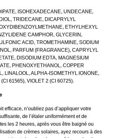
ADIPATE, ISOHEXADECANE, UNDECANE,
IOL, TRIDECANE, DICAPRYLYL
HOXYDIBENZOYLMETHANE, ETHYLHEXYL
NZYLIDENE CAMPHOR, GLYCERIN,
LFONIC ACID, TROMETHAMINE, SODIUM
NOL, PARFUM (FRAGRANCE), CAPRYLYL
TATE, DISODIUM EDTA, MAGNESIUM
NATE, PHENOXYETHANOL, COPPER
 LINALOOL, ALPHA-ISOMETHYL IONONE,
(CI 61565), VIOLET 2 (CI 60725).
e
t efficace, n’oubliez pas d’appliquer votre
suffisante, de l’étaler uniformément et de
tes les 2 heures, après vous être baigné ou
tilisation de crèmes solaires, ayez recours à des