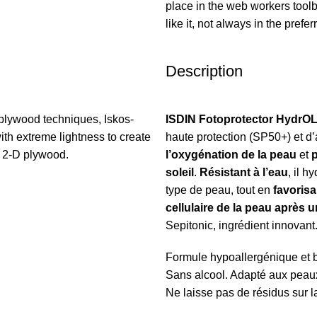
place in the web workers tool
like it, not always in the prefer
Description
plywood techniques, Iskos-
ISDIN Fotoprotector HydrO
ith extreme lightness to create
haute protection (SP50+) et d’
h 2-D plywood.
l’oxygénation de la peau
et
soleil
.
Résistant à l’eau
, il h
type de peau, tout en
favorisan
cellulaire de la peau après 
Sepitonic, ingrédient innovant
Formule hypoallergénique et 
Sans alcool. Adapté aux peau
Ne laisse pas de résidus sur l