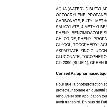
AQUA (WATER), DIBUTYL 
OCTOCRYLENE, PROPANED
CARBONATE, BUTYL MET
SALICYLATE, 4-METHYLBE
PHENYLBENZIMIDAZOLE SU
CHLORIDE, PHENYLPROPA
GLYCOL, TOCOPHERYL ACE
ASPARTATE, ZINC GLUCO
GLUCONATE, TOCOPHEROL,
CI 42090 (BLUE 1), GREEN 6 
Conseil Parapharmaceutiqu
Pour que la photoprotection soi
protecteur solaire en quantité 
renouveler son application tou
avoir transpiré. En plus de l’u