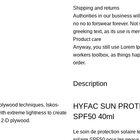
Shipping and returns
Authorities in our business wil
no no to forswear forever. Not 
greeking text, as its use is m
Product care
Anyway, you still use Lorem Ip
workers toolbox, as things hap
order.
Description
HYFAC SUN PROT
plywood techniques, Iskos-
ith extreme lightness to create
SPF50 40ml
h 2-D plywood.
Le soin de protection solaire 
solaire SPF50 pour les peaux l