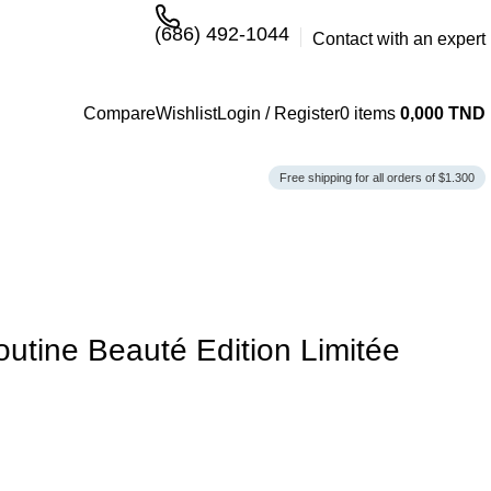
(686) 492-1044
Contact with an expert
Compare
Wishlist
Login / Register
0
items
0,000
TND
Free shipping for all orders of $1.300
utine Beauté Edition Limitée