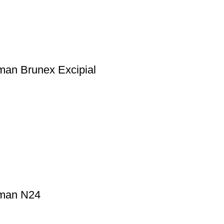
man Brunex Excipial
aman N24