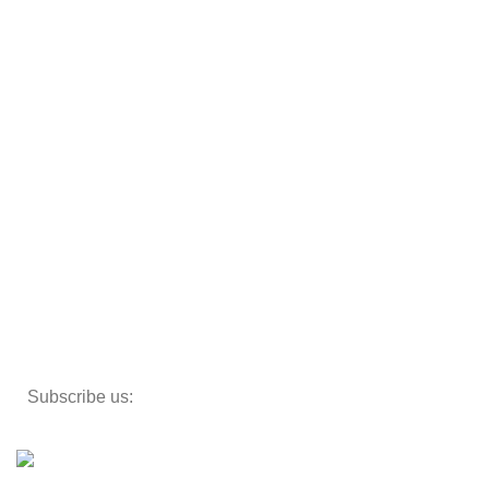
Tables
Sofas
Armchairs
Beds
Storage
Textiles
Lighting
Toys
Decor
Subscribe us:
Copyright 2023 ©
Cosmecos
Parapharmacie En ligne
.