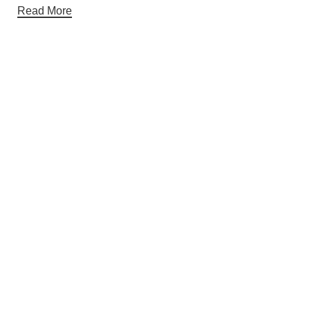
Read More
Useful links
About Us
Contact Us
Showrooms
Blog
Gift Cards
Categories
Chair