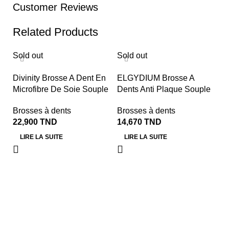
Customer Reviews
Related Products
Sold out
Sold out
So
Divinity Brosse A Dent En
ELGYDIUM Brosse A
Microfibre De Soie Souple
Dents Anti Plaque Souple
Brosses à dents
Brosses à dents
22,900
TND
14,670
TND
LIRE LA SUITE
LIRE LA SUITE
E
D
B
1