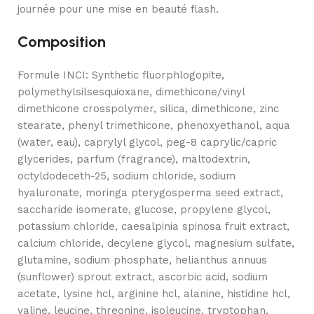
journée pour une mise en beauté flash.
Composition
Formule INCI: Synthetic fluorphlogopite,
polymethylsilsesquioxane, dimethicone/vinyl
dimethicone crosspolymer, silica, dimethicone, zinc
stearate, phenyl trimethicone, phenoxyethanol, aqua
(water, eau), caprylyl glycol, peg-8 caprylic/capric
glycerides, parfum (fragrance), maltodextrin,
octyldodeceth-25, sodium chloride, sodium
hyaluronate, moringa pterygosperma seed extract,
saccharide isomerate, glucose, propylene glycol,
potassium chloride, caesalpinia spinosa fruit extract,
calcium chloride, decylene glycol, magnesium sulfate,
glutamine, sodium phosphate, helianthus annuus
(sunflower) sprout extract, ascorbic acid, sodium
acetate, lysine hcl, arginine hcl, alanine, histidine hcl,
valine, leucine, threonine, isoleucine, tryptophan,