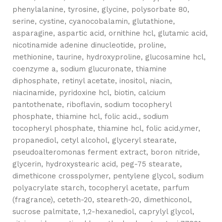
phenylalanine, tyrosine, glycine, polysorbate 80,
serine, cystine, cyanocobalamin, glutathione,
asparagine, aspartic acid, ornithine hcl, glutamic acid,
nicotinamide adenine dinucleotide, proline,
methionine, taurine, hydroxyproline, glucosamine hcl,
coenzyme a, sodium glucuronate, thiamine
diphosphate, retinyl acetate, inositol, niacin,
niacinamide, pyridoxine hcl, biotin, calcium
pantothenate, riboflavin, sodium tocopheryl
phosphate, thiamine hcl, folic acid., sodium
tocopheryl phosphate, thiamine hcl, folic acid.ymer,
propanediol, cetyl alcohol, glyceryl stearate,
pseudoalteromonas ferment extract, boron nitride,
glycerin, hydroxystearic acid, peg-75 stearate,
dimethicone crosspolymer, pentylene glycol, sodium
polyacrylate starch, tocopheryl acetate, parfum
(fragrance), ceteth-20, steareth-20, dimethiconol,
sucrose palmitate, 1,2-hexanediol, caprylyl glycol,