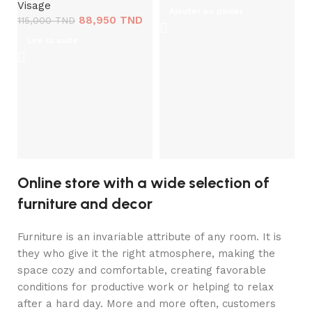
Visage
Ajouter au panier
88,950
TND
115,000
TND
Lire la suite
Li
C
S
V
1
Online store with a wide selection of
furniture and decor
Furniture is an invariable attribute of any room. It is
they who give it the right atmosphere, making the
space cozy and comfortable, creating favorable
conditions for productive work or helping to relax
after a hard day. More and more often, customers