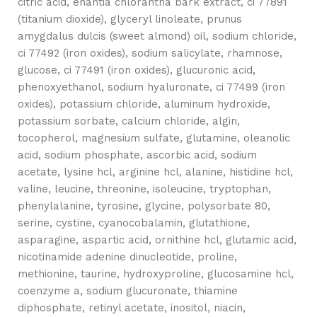
citric acid, enantia chlorantha bark extract, ci 77891
(titanium dioxide), glyceryl linoleate, prunus
amygdalus dulcis (sweet almond) oil, sodium chloride,
ci 77492 (iron oxides), sodium salicylate, rhamnose,
glucose, ci 77491 (iron oxides), glucuronic acid,
phenoxyethanol, sodium hyaluronate, ci 77499 (iron
oxides), potassium chloride, aluminum hydroxide,
potassium sorbate, calcium chloride, algin,
tocopherol, magnesium sulfate, glutamine, oleanolic
acid, sodium phosphate, ascorbic acid, sodium
acetate, lysine hcl, arginine hcl, alanine, histidine hcl,
valine, leucine, threonine, isoleucine, tryptophan,
phenylalanine, tyrosine, glycine, polysorbate 80,
serine, cystine, cyanocobalamin, glutathione,
asparagine, aspartic acid, ornithine hcl, glutamic acid,
nicotinamide adenine dinucleotide, proline,
methionine, taurine, hydroxyproline, glucosamine hcl,
coenzyme a, sodium glucuronate, thiamine
diphosphate, retinyl acetate, inositol, niacin,