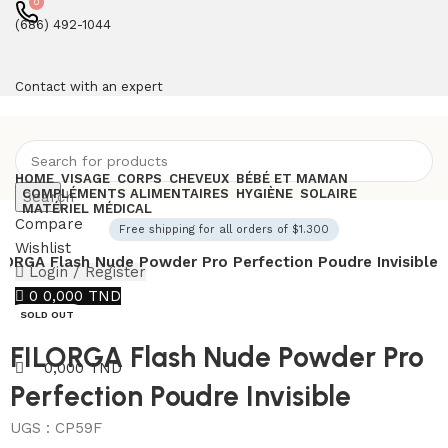
0
(686) 492-1044
Contact with an expert
HOME
VISAGE
CORPS
CHEVEUX
BÉBÉ ET MAMAN
COMPLÉMENTS ALIMENTAIRES
HYGIÈNE
SOLAIRE
Search
MATÉRIEL MÉDICAL
Compare
Free shipping for all orders of $1.300
Wishlist
LORGA Flash Nude Powder Pro Perfection Poudre Invisible
Login / Register
0
0,000
TND
SOLD OUT
Menu
FILORGA Flash Nude Powder Pro
0,000
TND
Perfection Poudre Invisible
UGS :
CP59F