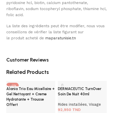
pyridoxine hcl, biotin, calcium pantothenate,
riboflavin, sodium tocopheryl phosphate, thiamine hcl,
folic acid.
La liste des ingrédients peut être modifier, nous vous
conseillons de vérifier la liste figurant sur
le produit acheté de
maparatunisie.tn
Customer Reviews
Related Products
-23%
Alania Trio Eau Micellaire +
DERMACEUTIC TurnOver
SOLD OUT
Gel Nettoyant + Creme
Soin De Nuit 40ml
Hydratante + Trousse
Rides installées
,
Visage
Offert
92,950
TND