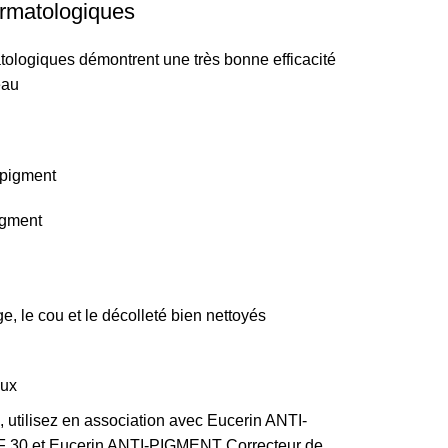
ermatologiques
tologiques démontrent une très bonne efficacité
eau
igment
ge, le cou et le décolleté bien nettoyés
eux
, utilisez en association avec Eucerin ANTI-
 30 et Eucerin ANTI-PIGMENT Correcteur de