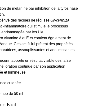
tion de mélanine par inhibition de la tyrosinase
ion
.
 dérivé des racines de réglisse
Glycyrrhiza
ti-inflammatoire qui stimule le processus
ire endommagée par les UV.
en vitamine A et E et contient également de
éarique. Ces actifs lui prêtent des propriétés
paratrices, assouplissantes et adoucissantes.
ucerin apporte un résultat visible dès la 2e
mélioration continue par son application
ée et lumineuse.
ance cutanée
ompe de 50 ml
de Nuit