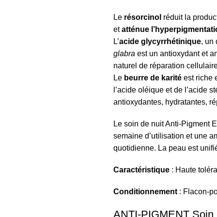
Le
résorcinol
réduit la produc
et
atténue l’hyperpigmentat
L’
acide glycyrrhétinique
, un
glabra
est un antioxydant et an
naturel de réparation cellula
Le
beurre de karité
est riche 
l’acide oléique et de l’acide st
antioxydantes, hydratantes, ré
Le soin de nuit Anti-Pigment E
semaine d’utilisation et une a
quotidienne. La peau est unifi
Caractéristique
: Haute tolér
Conditionnement
: Flacon-p
ANTI-PIGMENT Soin 