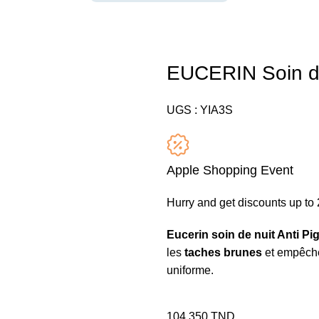
EUCERIN Soin de
UGS :
YIA3S
Apple Shopping Event
Hurry and get discounts up t
Eucerin soin de nuit Anti P
les
taches brunes
et empêch
uniforme.
104,350
TND