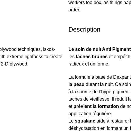
workers toolbox, as things hap
order.
Description
plywood techniques, Iskos-
Le soin de nuit Anti Pigment
ith extreme lightness to create
les
taches brunes
et empêch
h 2-D plywood.
radieux et uniforme.
La formule à base de Dexpant
la peau
durant la nuit. Ce soi
à la source de l’hyperpigmenta
taches de vieillesse. Il réduit
et
prévient la formation
de no
application régulière.
Le
squalane
aide à restaurer l
déshydratation en formant un f