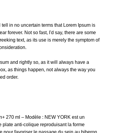
l tell in no uncertain terms that Lorem Ipsum is
ar forever. Not so fast, I'd say, there are some
reeking text, as its use is merely the symptom of
onsideration.
sum and rightly so, as it will always have a
box, as things happen, not always the way you
red order.
on+ 270 ml – Modèle : NEW YORK est un
 plate anti-colique reproduisant la forme
ée pour favoriser le passage du sein au biberon.