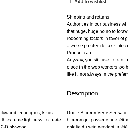
Add to wishlist
Shipping and returns
Authorities in our business wil
that huge, huge no no to forswe
redeeming factors in favor of g
a worse problem to take into c
Product care
Anyway, you still use Lorem Ip
place in the web workers tool
like it, not always in the prefer
Description
plywood techniques, Iskos-
Dodie Biberon Verre Sensati
ith extreme lightness to create
biberon qui possède une tétine
h 2-D plywood.
aplatie du sein pendant la tét