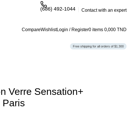
(686) 492-1044
Contact with an expert
Compare
Wishlist
Login / Register
0
items
0,000
TND
Free shipping for all orders of $1.300
n Verre Sensation+
 Paris