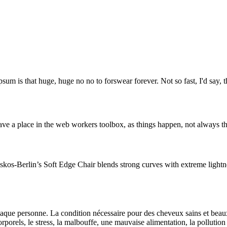
psum is that huge, huge no no to forswear forever. Not so fast, I'd say, t
ve a place in the web workers toolbox, as things happen, not always the
os-Berlin’s Soft Edge Chair blends strong curves with extreme lightnes
ue personne. La condition nécessaire pour des cheveux sains et beaux e
porels, le stress, la malbouffe, une mauvaise alimentation, la pollutio