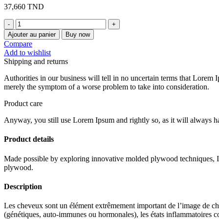
37,660
TND
quantité
de
Ajouter au panier
Buy now
DERMEDIC
Compare
Capilarte
Add to wishlist
Shampooing
Shipping and returns
Normalisant
Pour
Authorities in our business will tell in no uncertain terms that Lorem I
Cheveux
merely the symptom of a worse problem to take into consideration.
Hypersensible
300ml
Product care
Anyway, you still use Lorem Ipsum and rightly so, as it will always ha
Product details
Made possible by exploring innovative molded plywood techniques, Isk
plywood.
Description
Les cheveux sont un élément extrêmement important de l’image de chaq
(génétiques, auto-immunes ou hormonales), les états inflammatoires cor