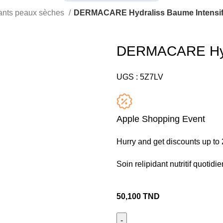
ants peaux sèches
DERMACARE Hydraliss Baume Intensif
DERMACARE Hydr
UGS :
5Z7LV
Apple Shopping Event
Hurry and get discounts up t
Soin relipidant nutritif quotid
50,100
TND