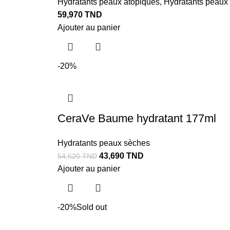
Hydratants peaux atopiques
,
Hydratants peaux
59,970
TND
Ajouter au panier
-20%
CeraVe Baume hydratant 177ml
Hydratants peaux sèches
43,690
TND
54,620
TND
Ajouter au panier
-20%
Sold out