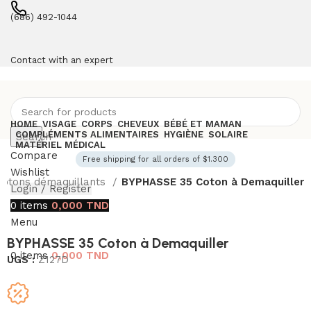
(686) 492-1044
Contact with an expert
HOME
VISAGE
CORPS
CHEVEUX
BÉBÉ ET MAMAN
COMPLÉMENTS ALIMENTAIRES
HYGIÈNE
SOLAIRE
Search
MATÉRIEL MÉDICAL
Compare
Free shipping for all orders of $1.300
Wishlist
Cotons démaquillants
BYPHASSE 35 Coton à Demaquiller
Login / Register
0
items
0,000
TND
Menu
BYPHASSE 35 Coton à Demaquiller
0
items
0,000
TND
UGS :
Z127D