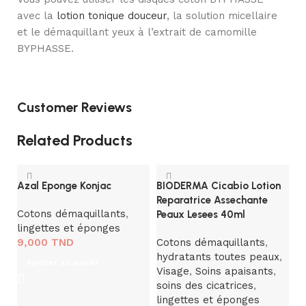
avec la
lotion tonique douceur
, la solution micellaire
et le démaquillant yeux à l’extrait de camomille
BYPHASSE.
Customer Reviews
Related Products
Azal Eponge Konjac
BIODERMA Cicabio Lotion
Reparatrice Assechante
Cotons démaquillants
,
Peaux Lesees 40ml
lingettes et éponges
9,000
TND
Cotons démaquillants
,
hydratants toutes peaux
,
Ajouter au panier
Visage
,
Soins apaisants
,
soins des cicatrices
,
lingettes et éponges
B