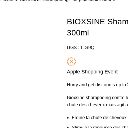
BIOXSINE Shampo
300ml
UGS :
11S9Q
Apple Shopping Event
Hurry and get discounts up t
Bioxsine shampooing contre le
chute des cheveux mais agit au
Freine la chute de cheveux e
Stimule la repousse des ch