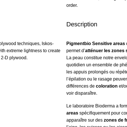
order.
Description
plywood techniques, Iskos-
Pigmentbio Sensitive areas
ith extreme lightness to create
permet d’
atténuer les zones
h 2-D plywood.
La peau constitue notre envel
quotidien un ensemble de phé
les appuis prolongés ou répété
l’épilation ou le rasage peuve
différences de
coloration
et/o
voir disparaître.
Le laboratoire Bioderma a fo
areas
spécifiquement pour cor
apparaître sur des
zones de f