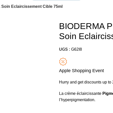
oin Eclaircissement Cible 75ml
BIODERMA PI
Soin Eclairci
UGS :
G62I8
Apple Shopping Event
Hurry and get discounts up t
La crème éclaircissante
Pigme
l’hyperpigmentation.