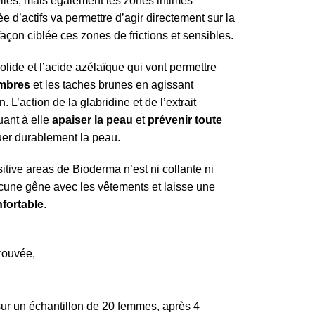
selles, mais également les zones intimes
e d’actifs va permettre d’agir directement sur la
açon ciblée ces zones de frictions et sensibles.
lide et l’acide azélaïque qui vont permettre
ombres
et les taches brunes en agissant
 L’action de la glabridine et de l’extrait
ant à elle
apaiser la peau
et
prévenir toute
er durablement la peau.
tive areas de Bioderma n’est ni collante ni
ucune gêne avec les vêtements et laisse une
nfortable
.
trouvée,
sur un échantillon de 20 femmes, après 4