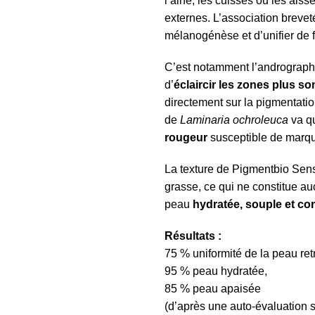
l’aine, les cuisses ou les ais
externes. L’association breveté
mélanogénèse et d’unifier de f
C’est notamment l’andrographo
d’
éclaircir les zones plus s
directement sur la pigmentation.
de
Laminaria ochroleuca
va qu
rougeur
susceptible de marqu
La texture de Pigmentbio Sensi
grasse, ce qui ne constitue a
peau
hydratée, souple et co
Résultats :
75 % uniformité de la peau re
95 % peau hydratée,
85 % peau apaisée
(d’après une auto-évaluation 