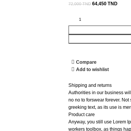
64,450
TND
72,000
TND
Compare
Add to wishlist
Shipping and returns
Authorities in our business wil
no no to forswear forever. Not 
greeking text, as its use is m
Product care
Anyway, you still use Lorem Ip
workers toolbox, as things hap