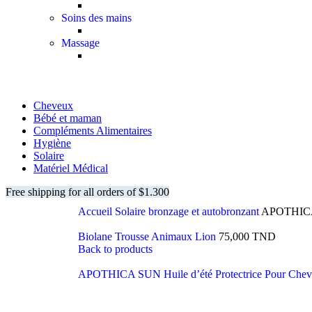
Soins des mains
Massage
Cheveux
Bébé et maman
Compléments Alimentaires
Hygiène
Solaire
Matériel Médical
Free shipping for all orders of $1.300
Accueil
Solaire
bronzage et autobronzant
APOTHICA S
Biolane Trousse Animaux Lion
75,000
TND
Back to products
APOTHICA SUN Huile d’été Protectrice Pour Che