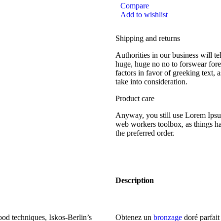
Compare
Add to wishlist
Shipping and returns
Authorities in our business will te
huge, huge no no to forswear forev
factors in favor of greeking text,
take into consideration.
Product care
Anyway, you still use Lorem Ipsum 
web workers toolbox, as things ha
the preferred order.
Description
od techniques, Iskos-Berlin’s
Obtenez un
bronzage
doré parfait